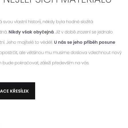
vou vlastní historii, někdy byla hodně složitá
idná.
Nikdy však obyčejná
. Již v době zrození se jednalo
ní. Jeho majitelé to věděli.
U nás se jeho příběh posune
 popostrčit, ale většinou mu musíme doslova vdechnout nový
ěh bude pokračovat, záleží především na vás.
ACE KŘESÍLEK