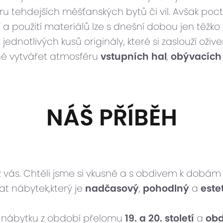
u tehdejších měšťanských bytů či vil. Avšak poc
 použití materiálů lze s dnešní dobou jen těžko
 jednotlivých kusů originály, které si zaslouží oži
čně vytvářet atmosféru
vstupních hal
,
obývacích
NÁŠ PŘÍBĚH
ás. Chtěli jsme si vkusně a s obdivem k dobám mi
at nábytek,který je
nadčasový
,
pohodlný
a
este
k nábytku z období přelomu
19. a 20. století
a
obd