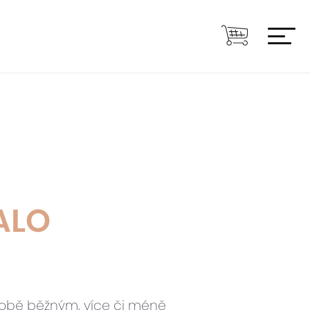
ALO
době běžným, více či méně