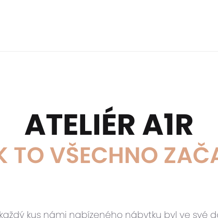
ATELIÉR A1R
K TO VŠECHNO ZAČ
 každý kus námi nabízeného nábytku byl ve své 