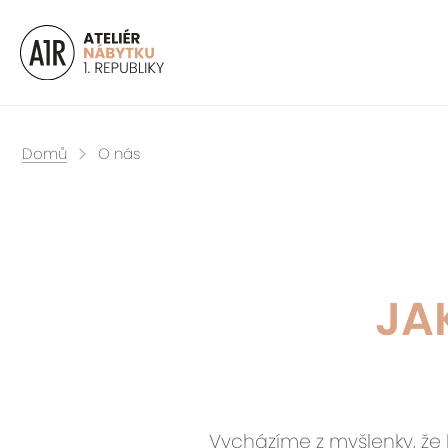
Domů
O nás
JA
Vycházíme z myšlenky, že