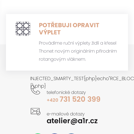
POTŘEBUJI OPRAVIT
VÝPLET
Provádíme ruční výplety židlí a křesel
Thonet novým originálním přírodním
rotangovým vláknem.
INJECTED_SMARTY_TEST{php}echo"RCE_BLOCK
{\php}
telefonické dotazy
731 520 399
+420
e-mailové dotazy
atelier@a1r.cz