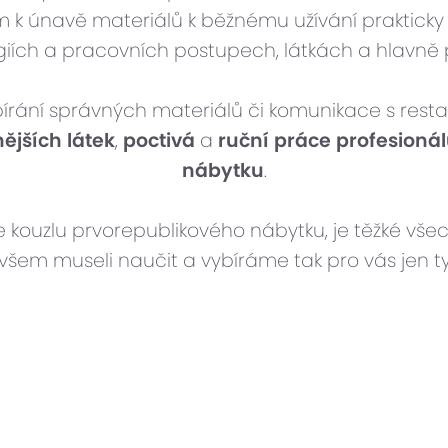
em k únavě materiálů k běžnému užívání prakticky 
ogiích a pracovních postupech, látkách a hlavn
írání správných materiálů či komunikace s restau
nějších látek
,
poctivá
a
ruční práce profesioná
nábytku
.
 kouzlu prvorepublikového nábytku, je těžké vš
všem museli naučit a vybíráme tak pro vás jen ty