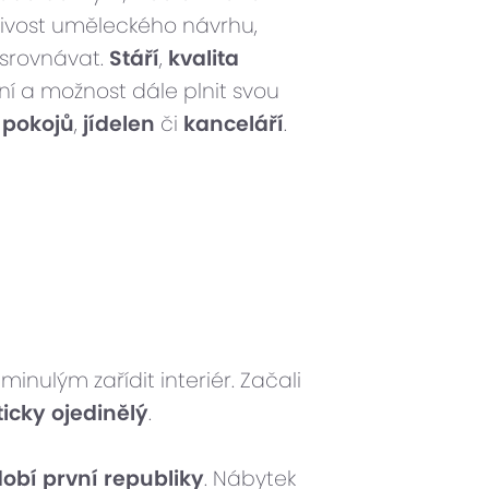
tivost uměleckého návrhu,
 srovnávat.
Stáří
,
kvalita
vení a možnost dále plnit svou
 pokojů
,
jídelen
či
kanceláří
.
nulým zařídit interiér. Začali
ticky ojedinělý
.
obí první republiky
. Nábytek