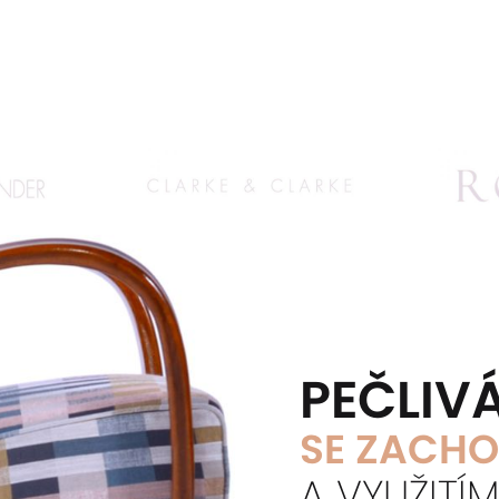
PEČLIV
SE ZACHO
A VYUŽITÍ