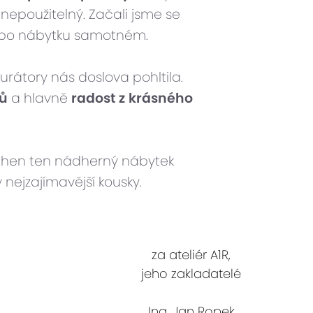
nepoužitelný. Začali jsme se
ě po nábytku samotném.
rátory nás doslova pohltila.
lů
a hlavně
radost z krásného
echen ten nádherný nábytek
 nejzajímavější kousky.
za ateliér A1R,
jeho zakladatelé
Ing. Jan Ropek