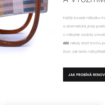
Každý kousek nábytku má s
a dramatická, jindy pokl
o nábytek osobitý a kvalit
dál
, někdy stačí trochu
život. Jak tento náš příb
JAK PROBÍHÁ RENOV