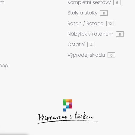
ám
Kompletní sestavy
6
Stoly a stolky
11
Ratan / Rotang
12
Nábytek s ratanem
11
Ostatní
4
Výprodej skladu
0
hop