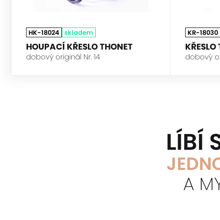
HK-18024
skladem
KR-18030
HOUPACÍ KŘESLO THONET
KŘESLO 
dobový originál Nr. 14
dobový or
LÍBÍ
JEDNO
A M