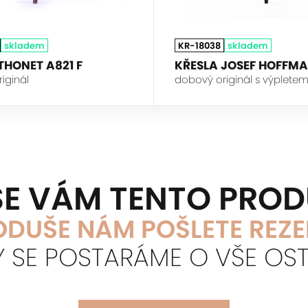
skladem
KR-18038
skladem
THONET A821 F
KŘESLA JOSEF HOFFMA
iginál
dobový originál s výplete
 SE VÁM TENTO PRO
DUŠE NÁM POŠLETE REZ
Y SE POSTARÁME O VŠE OST