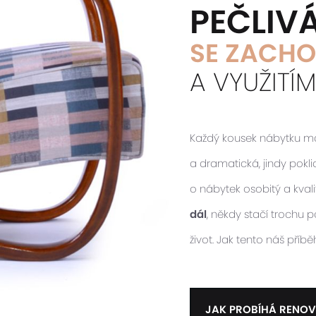
PEČLIV
SE ZACHO
A VYUŽITÍ
Každý kousek nábytku má s
a dramatická, jindy pokl
o nábytek osobitý a kvalit
dál
, někdy stačí trochu
život. Jak tento náš příb
JAK PROBÍHÁ RENOV