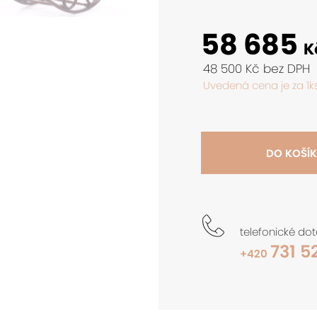
58 685
K
48 500 Kč bez DPH
Uvedená cena je za 1ks
DO KOŠÍ
telefonické do
731 5
+420