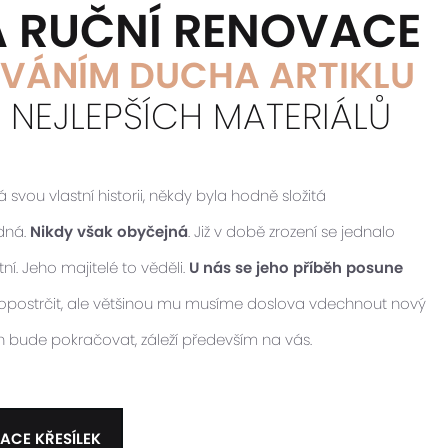
Á RUČNÍ RENOVACE
VÁNÍM DUCHA ARTIKLU
M NEJLEPŠÍCH MATERIÁLŮ
vou vlastní historii, někdy byla hodně složitá
idná.
Nikdy však obyčejná
. Již v době zrození se jednalo
ní. Jeho majitelé to věděli.
U nás se jeho příběh posune
 popostrčit, ale většinou mu musíme doslova vdechnout nový
ěh bude pokračovat, záleží především na vás.
ACE KŘESÍLEK