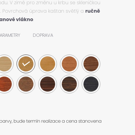
odu. V zimě pro změnu u krbu se skleničkou
ka. Povrchová úprava kaštan světlý a
ručně
tanové vlákno
.
ARAMETRY
DOPRAVA
 barvy, bude termín realizace a cena stanovena