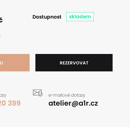
skladem
Dostupnost
č
.
KU
REZERVOVAT
tazy
e-mailové dotazy
20 399
atelier@a1r.cz