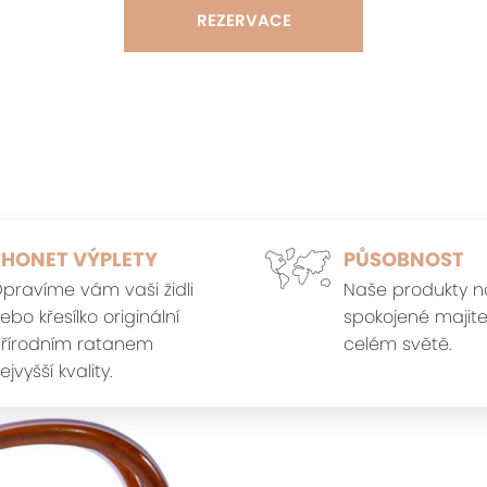
REZERVACE
THONET VÝPLETY
PŮSOBNOST
pravíme vám vaši židli
Naše produkty n
ebo křesílko originální
spokojené majite
řírodním ratanem
celém světě.
ejvyšší kvality.