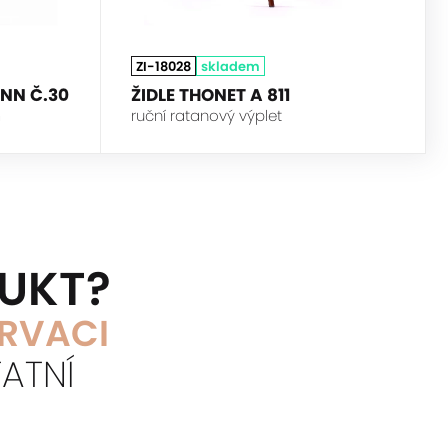
ZI-18028
skladem
NN Č.30
ŽIDLE THONET A 811
m
ruční ratanový výplet
DUKT?
ERVACI
ATNÍ