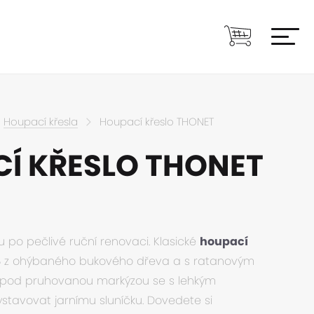
Houpací křesla
Houpací křeslo THONET
Í KŘESLO THONET
u po pečlivé ruční renovaci. Klasické
houpací
4
z ohýbaného bukového dřeva a s ratanovým
 pod pruhovanou markýzou se s lehkým
tavovat jarnímu sluníčku. Dovedete si