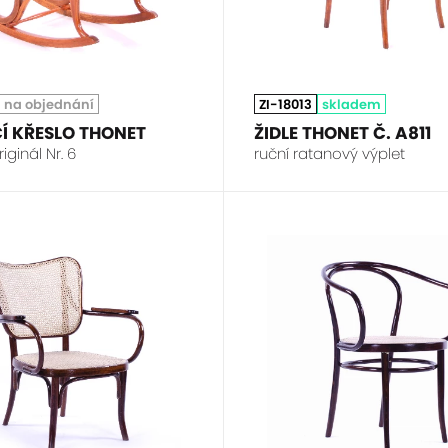
na objednání
ZI-18013
skladem
Í KŘESLO THONET
ŽIDLE THONET Č. A811
ginál Nr. 6
ruční ratanový výplet
THONET