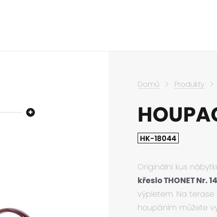
Domů
Produkty
HOUPAC
HK-18044
Originální kus nábytk
křeslo THONET Nr. 1
výpletem. Na terase
houpáním můžete vys