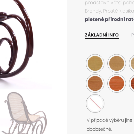
představit větší poh
Brendy. Prostě klasi
pletené přírodní ra
ZÁKLADNÍ INFO
P
V případě výběru jiné
dodatečně.