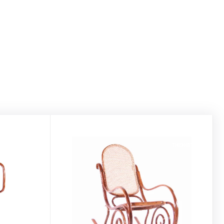
THONET
THONET