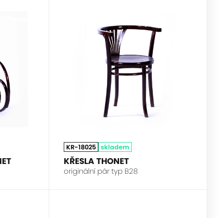
THONET
THONET
KR-18025
skladem
NET
KŘESLA THONET
originální pár typ B28