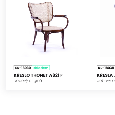
THONET
KR-18030
skladem
KR-18038
KŘESLO THONET A821 F
KŘESLA 
dobový originál
dobový or