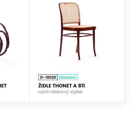
THONET
THONET
ZI-18028
skladem
NET
ŽIDLE THONET A 811
ruční ratanový výplet