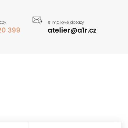
tazy
e-mailové dotazy
20 399
atelier@a1r.cz