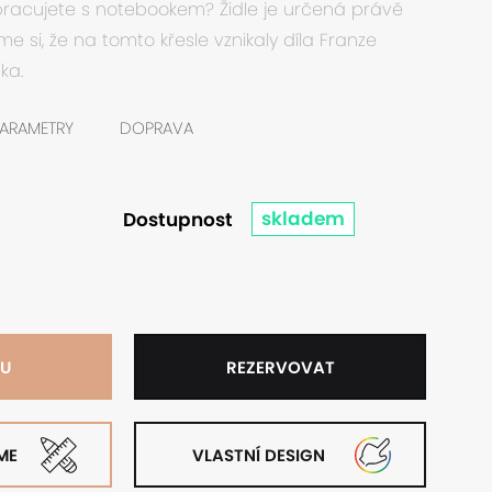
acujete s notebookem? Židle je určená právě
e si, že na tomto křesle vznikaly díla Franze
ka.
ARAMETRY
DOPRAVA
skladem
Dostupnost
KU
REZERVOVAT
ME
VLASTNÍ DESIGN