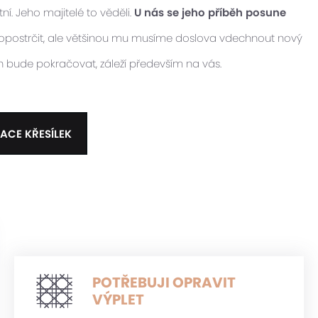
ní. Jeho majitelé to věděli.
U nás se jeho příběh posune
 popostrčit, ale většinou mu musíme doslova vdechnout nový
ěh bude pokračovat, záleží především na vás.
ACE KŘESÍLEK
POTŘEBUJI OPRAVIT
VÝPLET