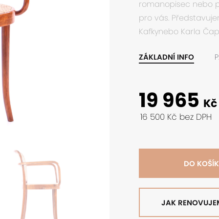
romanopisec nebo pr
pro vás. Představujem
Kafkynebo Karla Čap
ZÁKLADNÍ INFO
P
19 965
Kč
16 500 Kč bez DPH
DO KOŠÍ
JAK RENOVUJE