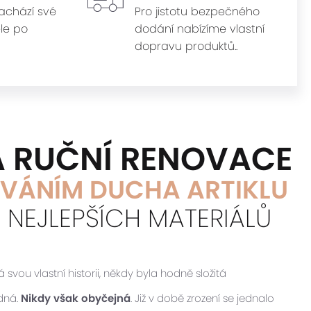
achází své
Pro jistotu bezpečného
le po
dodání nabízíme vlastní
dopravu produktů..
Á RUČNÍ RENOVACE
VÁNÍM DUCHA ARTIKLU
M NEJLEPŠÍCH MATERIÁLŮ
vou vlastní historii, někdy byla hodně složitá
idná.
Nikdy však obyčejná
. Již v době zrození se jednalo