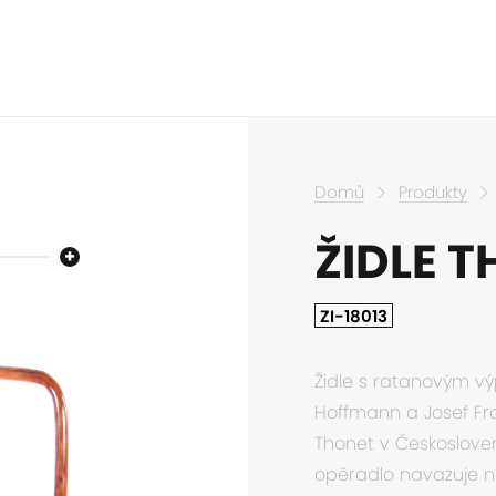
Domů
Produkty
ŽIDLE T
ZI-18013
Židle s ratanovým vý
Hoffmann a Josef Fra
Thonet v Českosloven
opěradlo navazuje na