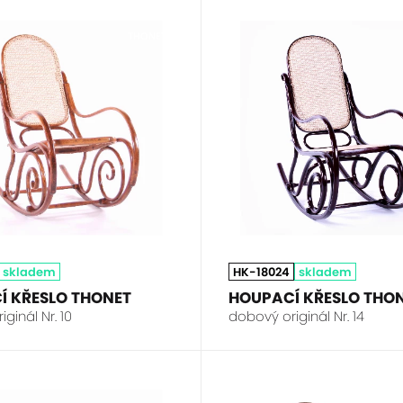
THONET
skladem
HK-18024
skladem
Í KŘESLO THONET
HOUPACÍ KŘESLO THO
ginál Nr. 10
dobový originál Nr. 14