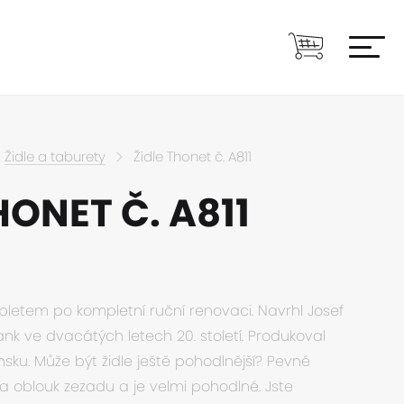
Židle a taburety
Židle Thonet č. A811
HONET Č. A811
pletem po kompletní ruční renovaci. Navrhl Josef
nk ve dvacátých letech 20. století. Produkoval
sku. Může být židle ještě pohodlnější? Pevné
 oblouk zezadu a je velmi pohodlné. Jste