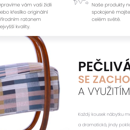
pravíme vám vaši židli
Naše produkty n
ebo křesílko originální
spokojené majite
řírodním ratanem
celém světě.
ejvyšší kvality.
PEČLIV
SE ZACHO
A VYUŽITÍ
Každý kousek nábytku má s
a dramatická, jindy pokl