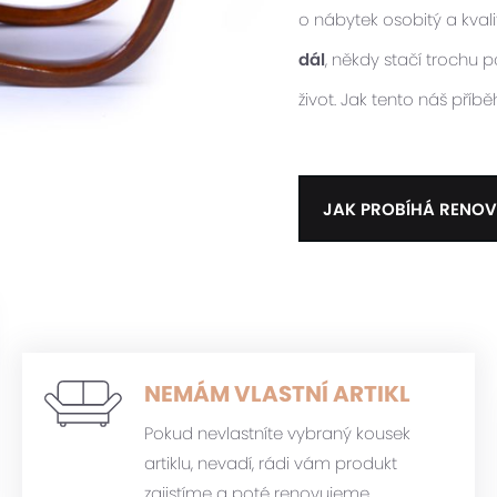
o nábytek osobitý a kvalit
dál
, někdy stačí trochu
život. Jak tento náš příb
JAK PROBÍHÁ RENOV
NEMÁM VLASTNÍ ARTIKL
Pokud nevlastníte vybraný kousek
artiklu, nevadí, rádi vám produkt
zajistíme a poté renovujeme.