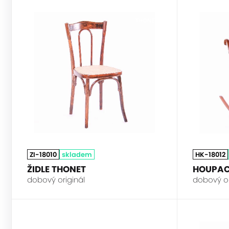
THONET
ZI-18010
skladem
HK-18012
ŽIDLE THONET
HOUPAC
dobový originál
dobový ori