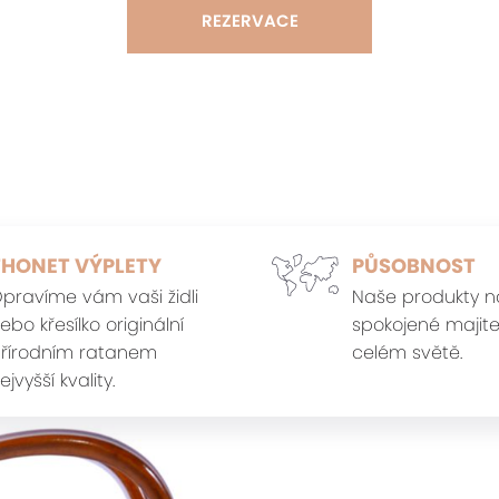
REZERVACE
THONET VÝPLETY
PŮSOBNOST
pravíme vám vaši židli
Naše produkty n
ebo křesílko originální
spokojené majite
řírodním ratanem
celém světě.
ejvyšší kvality.