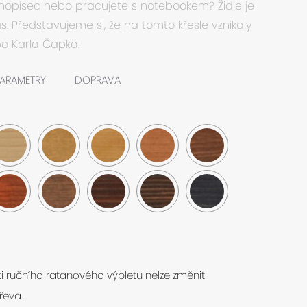
nopisec nebo pracujete s notebookem? Židle je
. Představujeme si, že na tomto křesle vznikaly
bo Karla Čapka.
ARAMETRY
DOPRAVA
 ručního ratanového výpletu nelze změnit
řeva.