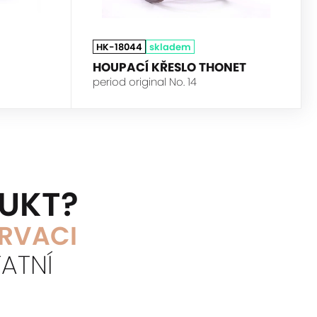
HK-18044
skladem
HOUPACÍ KŘESLO THONET
period original No. 14
DUKT?
ERVACI
ATNÍ