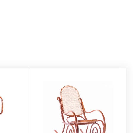
THONET
THONET