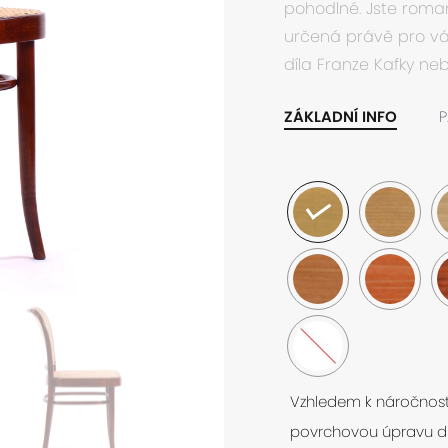
pohodlné. Jste roma
určená právě pro vás
díla Franze Kafky ne
ZÁKLADNÍ INFO
P
Vzhledem k náročnosti
povrchovou úpravu d