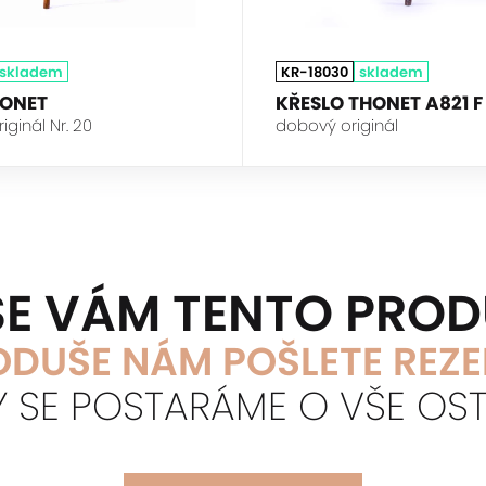
skladem
KR-18030
skladem
HONET
KŘESLO THONET A821 F
ginál Nr. 20
dobový originál
 SE VÁM TENTO PRO
DUŠE NÁM POŠLETE REZ
Y SE POSTARÁME O VŠE OST