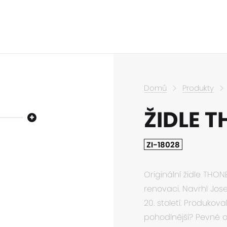
Domů
Produkty
ŽIDLE T
ZI-18028
Originální židle THO
renovaci. Navrhl Jos
20. století. Produkov
pohodlnější? Pevné 