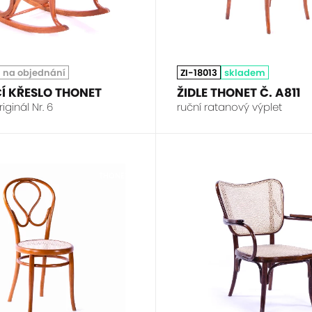
na objednání
ZI-18013
skladem
Í KŘESLO THONET
ŽIDLE THONET Č. A811
ginál Nr. 6
ruční ratanový výplet
THONET