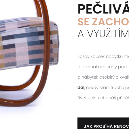
PEČLIV
SE ZACHO
A VYUŽITÍ
Každý kousek nábytku má s
a dramatická, jindy pokl
o nábytek osobitý a kvalit
dál
, někdy stačí trochu
život. Jak tento náš příb
JAK PROBÍHÁ RENOV