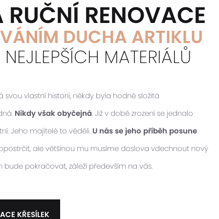
Á RUČNÍ RENOVACE
VÁNÍM DUCHA ARTIKLU
M NEJLEPŠÍCH MATERIÁLŮ
vou vlastní historii, někdy byla hodně složitá
idná.
Nikdy však obyčejná
. Již v době zrození se jednalo
ní. Jeho majitelé to věděli.
U nás se jeho příběh posune
 popostrčit, ale většinou mu musíme doslova vdechnout nový
ěh bude pokračovat, záleží především na vás.
ACE KŘESÍLEK