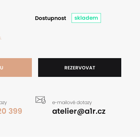
skladem
Dostupnost
.
KU
REZERVOVAT
tazy
e-mailové dotazy
20 399
atelier@a1r.cz