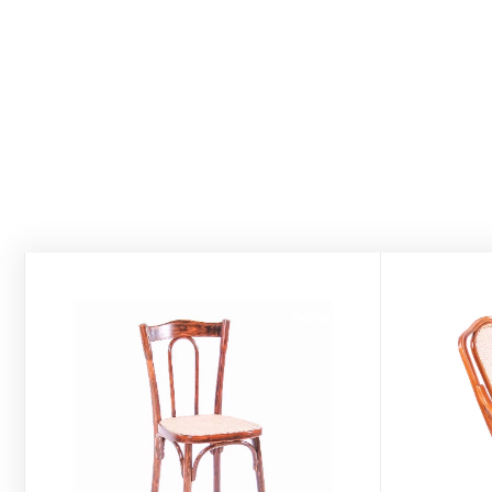
THONET