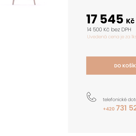
17 545
Kč
14 500 Kč bez DPH
Uvedená cena je za 1ks
DO KOŠÍ
telefonické do
731 5
+420