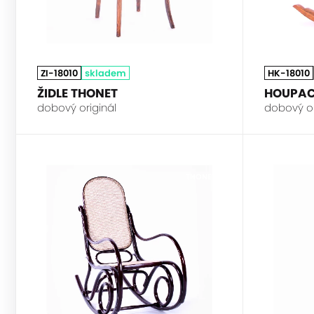
ZI-18010
skladem
HK-18010
ŽIDLE THONET
HOUPAC
dobový originál
dobový ori
THONET