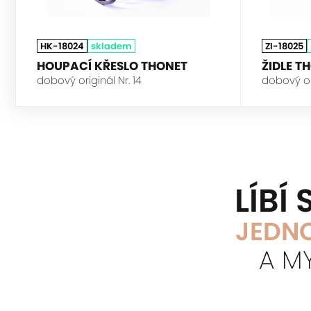
HK-18024
skladem
ZI-18025
HOUPACÍ KŘESLO THONET
ŽIDLE T
dobový originál Nr. 14
dobový ori
LÍBÍ
JEDNO
A M