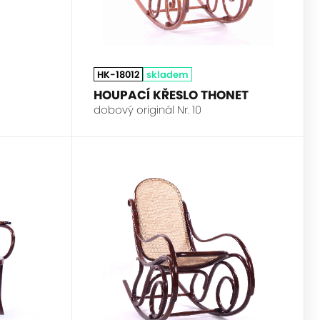
HK-18012
skladem
HOUPACÍ KŘESLO THONET
dobový originál Nr. 10
THONET
THONET