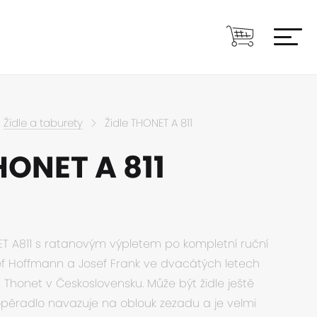
Židle a taburety
Židle THONET A 811
HONET A 811
NET A811 s ratanovým výpletem po kompletní ruční
ef Hoffmann a Josef Frank ve dvacátých letech
al Thonet v Československu. Může být židle ještě
opěradlo navazuje na oblouk zezadu a je velmi